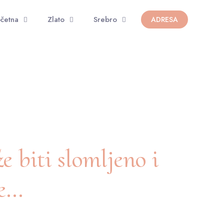
četna
Zlato
Srebro
ADRESA
že biti slomljeno i
re…