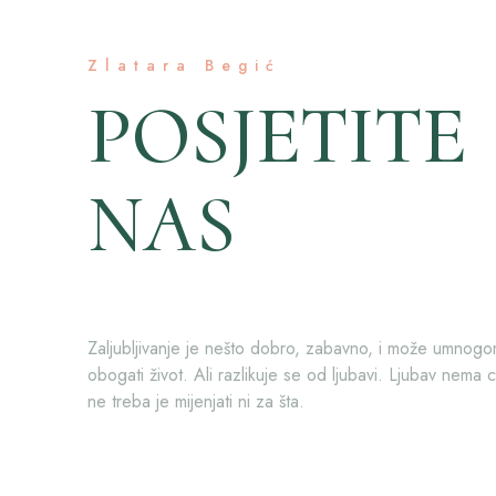
Zlatara Begić
POSJETITE
NAS
Zaljubljivanje je nešto dobro, zabavno, i može umnog
obogati život. Ali razlikuje se od ljubavi. Ljubav nema ci
ne treba je mijenjati ni za šta.