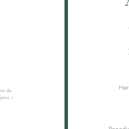
Har
ome da
jenu, i
Ponedje