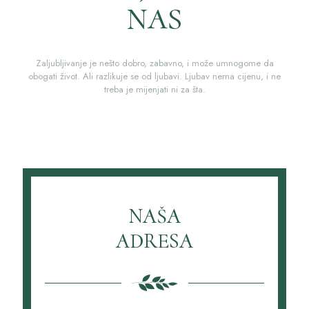
NAS
Zaljubljivanje je nešto dobro, zabavno, i može umnogome da
obogati život. Ali razlikuje se od ljubavi. Ljubav nema cijenu, i ne
treba je mijenjati ni za šta.
NAŠA
ADRESA